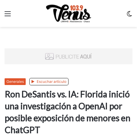
Menu
C
m
Generales
Escuchar artículo
Ron DeSantis vs. IA: Florida inició
una investigación a OpenAI por
posible exposición de menores en
ChatGPT