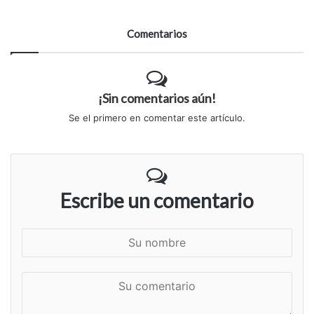
Comentarios
¡Sin comentarios aún!
Se el primero en comentar este artículo.
Escribe un comentario
S
u
n
S
o
u
m
c
b