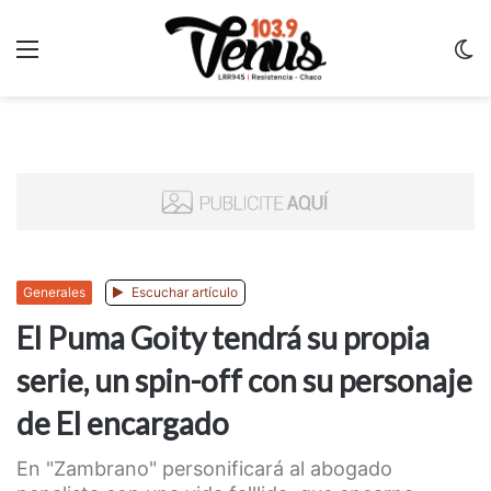
Menu
C
m
Generales
Escuchar artículo
El Puma Goity tendrá su propia
serie, un spin-off con su personaje
de El encargado
En "Zambrano" personificará al abogado