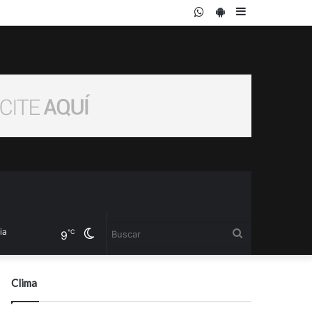
WhatsApp
PlayStore
Sidebar
Cambiar
Buscar
℃
9
modo
Clima