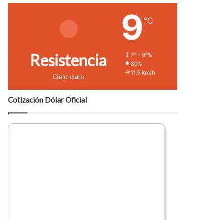
9
℃
Resistencia
7º - 9º%
80%
11.5 km/h
Cielo claro
Cotización Dólar Oficial