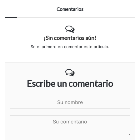
Comentarios
¡Sin comentarios aún!
Se el primero en comentar este artículo.
Escribe un comentario
S
u
n
S
o
u
m
c
b
o
r