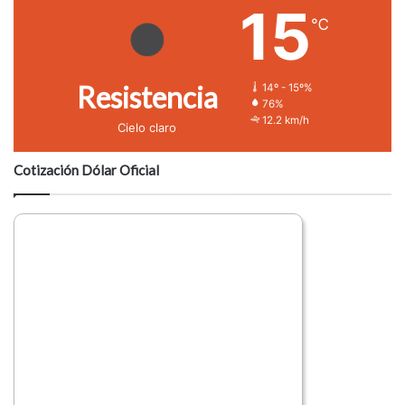
15
℃
Resistencia
14º - 15º%
76%
12.2 km/h
Cielo claro
Cotización Dólar Oficial