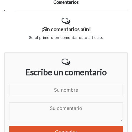
Comentarios
¡Sin comentarios aún!
Se el primero en comentar este artículo.
Escribe un comentario
S
u
n
S
o
u
m
c
b
o
r
m
e