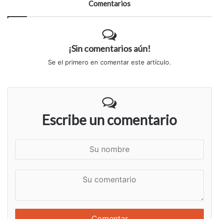
Comentarios
¡Sin comentarios aún!
Se el primero en comentar este artículo.
Escribe un comentario
S
u
n
S
o
u
m
c
b
o
r
m
e