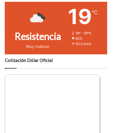
19
℃
Resistencia
19º - 19º%
80%
30.5 km/h
Muy nuboso
Cotización Dólar Oficial