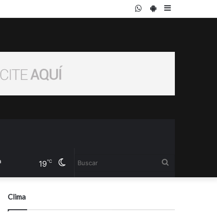
WhatsApp
PlayStore
Sidebar
Cambiar
Buscar
℃
19
modo
Clima