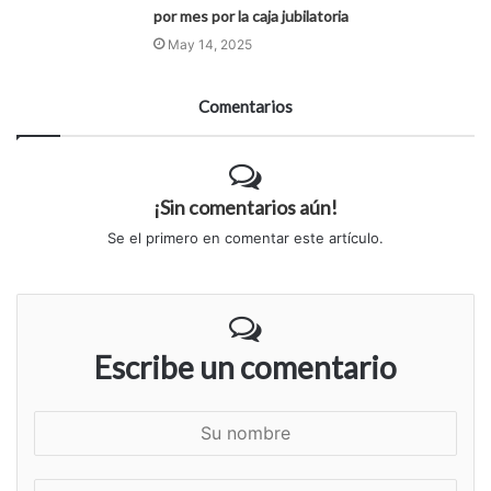
por mes por la caja jubilatoria
May 14, 2025
Comentarios
¡Sin comentarios aún!
Se el primero en comentar este artículo.
Escribe un comentario
S
u
n
S