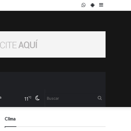
WhatsApp
PlayStore
Sidebar
Cambiar
Buscar
℃
11
modo
Clima