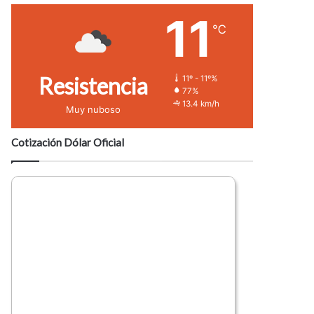
11
℃
Resistencia
11º - 11º%
77%
13.4 km/h
Muy nuboso
Cotización Dólar Oficial