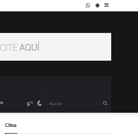
WhatsApp
PlayStore
Sidebar
Cambiar
Buscar
℃
9
modo
Clima