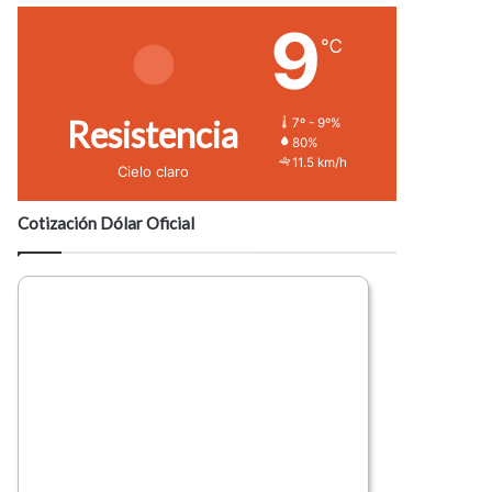
9
℃
Resistencia
7º - 9º%
80%
11.5 km/h
Cielo claro
Cotización Dólar Oficial