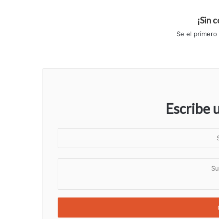
¡Sin 
Se el primero
Escribe 
S
u
n
S
o
u
m
c
b
o
r
m
e
e