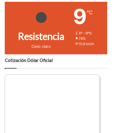
9
℃
Resistencia
8º - 9º%
78%
10.8 km/h
Cielo claro
Cotización Dólar Oficial