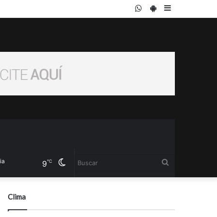
WhatsApp
PlayStore
Sidebar
Cambiar
Buscar
℃
9
modo
Clima