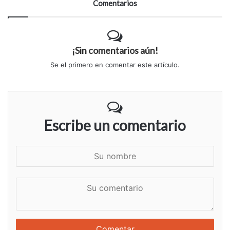
Comentarios
¡Sin comentarios aún!
Se el primero en comentar este artículo.
Escribe un comentario
S
u
n
S
o
u
m
c
b
o
r
m
e