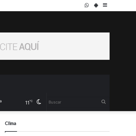
WhatsApp
PlayStore
Sidebar
Cambiar
Buscar
℃
11
modo
Clima