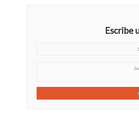
Escribe 
S
u
n
S
o
u
m
c
b
o
r
m
e
e
n
t
a
r
i
o