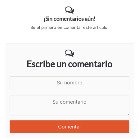
¡Sin comentarios aún!
Se el primero en comentar este artículo.
Escribe un comentario
S
u
n
S
o
u
m
c
b
o
r
m
e
e
n