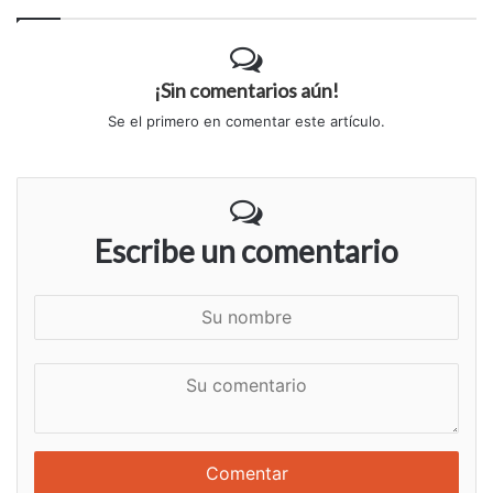
¡Sin comentarios aún!
Se el primero en comentar este artículo.
Escribe un comentario
S
u
n
S
o
u
m
c
b
o
r
m
e
e