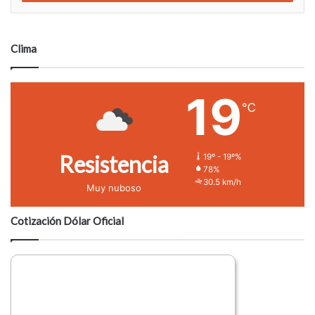
n
t
a
Clima
r
i
o
19
℃
Resistencia
19º - 19º%
78%
30.5 km/h
Muy nuboso
Cotización Dólar Oficial