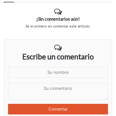
¡Sin comentarios aún!
Se el primero en comentar este artículo.
Escribe un comentario
S
u
n
S
o
u
m
c
b
o
r
m
e
e