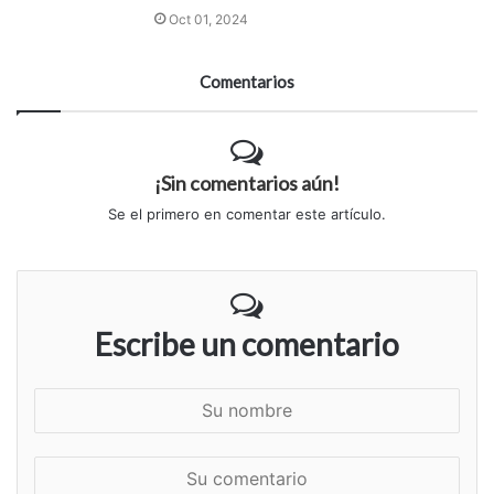
Oct 01, 2024
Comentarios
¡Sin comentarios aún!
Se el primero en comentar este artículo.
Escribe un comentario
S
u
n
S
o
u
m