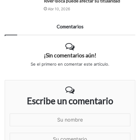
River-Boca puede afectar su titularidad
Abr 10, 2026
Comentarios
¡Sin comentarios aún!
Se el primero en comentar este artículo.
Escribe un comentario
S
u
n
S
o