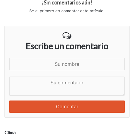
¡Sin comentarios aún!
Se el primero en comentar este artículo.
Escribe un comentario
S
u
n
S
o
u
m
c
b
o
r
m
e
e
n
t
a
Clima