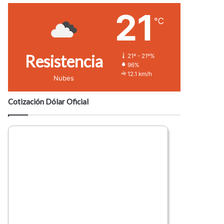
21
℃
Resistencia
21º - 21º%
96%
12.1 km/h
Nubes
Cotización Dólar Oficial