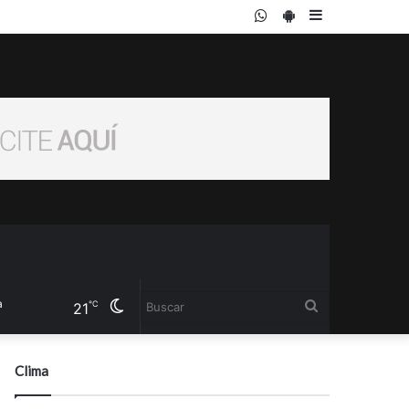
WhatsApp
PlayStore
Sidebar
Cambiar
Buscar
℃
21
modo
Clima