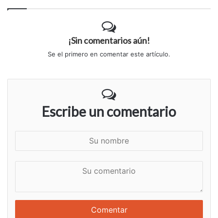
¡Sin comentarios aún!
Se el primero en comentar este artículo.
Escribe un comentario
S
u
n
S
o
u
m
c
b
o
r
m
e
e