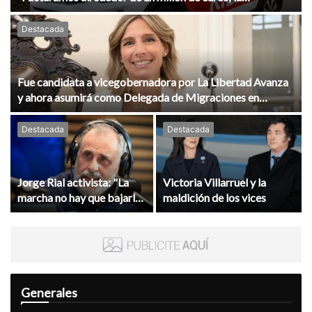
rentabilidad está entre el 5% y el 10%”
Destacada
Fue candidata a vicegobernadora por La Libertad Avanza
y ahora asumirá como Delegada de Migraciones en
Corrientes
Destacada
Destacada
Jorge Rial activista: "La
Victoria Villarruel y la
marcha no hay que bajarla,
maldición de los vices
hay que copar la calle"
Generales