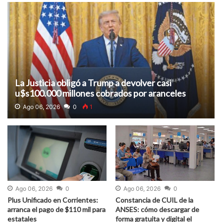
La Justicia obligó a Trump a devolver casi
u$s100.000 millones cobrados por aranceles
declarados ilegales
Ago 06, 2026
0
1
Ago 06, 2026
0
Ago 06, 2026
0
Plus Unificado en Corrientes:
Constancia de CUIL de la
arranca el pago de $110 mil para
ANSES: cómo descargar de
estatales
forma gratuita y digital el